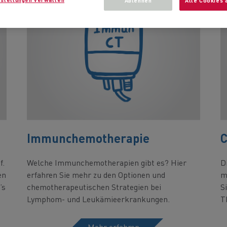
Ablehnen
Alle Cookies 
Immunchemotherapie
C
f.
Welche Immunchemotherapien gibt es? Hier
D
en
erfahren Sie mehr zu den Optionen und
m
’s
chemotherapeutischen Strategien bei
S
Lymphom- und Leukämieerkrankungen.
T
Mehr erfahren