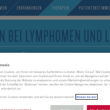
MIEN
ERKRANKUNGEN
THERAPIEN
PATIENTENSTIMME
N BEI LYMPHOMEN UND 
n wichtiges Thema, wenn es um Krebserkrankungen 
inigen aktuellen Therapieformen sowie die wichtigste
inweis
en Cookies, um Ihnen ein besseres Surferlebnis zu bieten. Wenn Sie auf "Alle Cookie
immen Sie dem Speichern von Cookies auf Ihrem Gerät zu, um die Navigation auf der
 die Nutzung der Website zu analysieren und unsere Marketingbemühungen zu unte
 die Schaltfläche "Ablehnen" klicken, werden die Cookie-Kategorien deaktiviert, für d
 erforderlich ist.
wie wir Cookies verwenden und wie Sie sie steuern können
Klicken Sie hier
stellungen verwalten