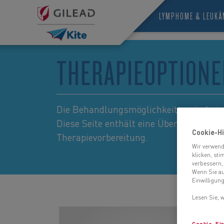
LYMPHOME & LEUKÄ
THERAPIEOPTIONE
Die Behandlungsmöglichkeiten sind ei
Diese Seite enthält eine Übersicht zu e
Cookie-H
Therapievorbereitung.
Wir verwend
klicken, st
verbessern,
Wenn Sie auf
Einwilligung
Lesen Sie, 
Cookie-Ein