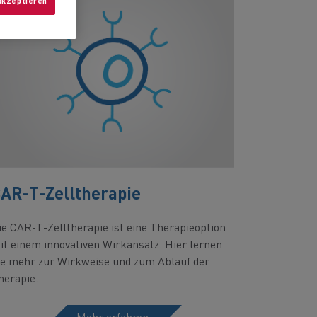
akzeptieren
AR-T-Zelltherapie
ie CAR-T-Zelltherapie ist eine Therapieoption
it einem innovativen Wirkansatz. Hier lernen
ie mehr zur Wirkweise und zum Ablauf der
herapie.
Mehr erfahren