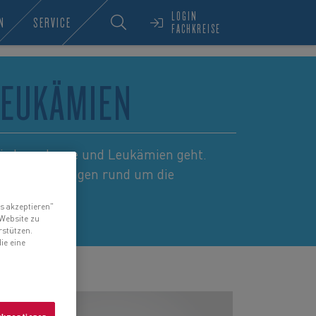
LOGIN
N
SERVICE
FACHKREISE
LEUKÄMIEN
wie Lymphome und Leukämien geht.
n Fragestellungen rund um die
s akzeptieren"
 Website zu
rstützen.
ie eine