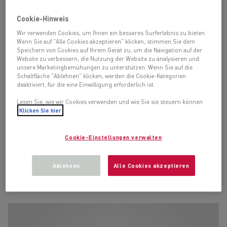
sowohl Lymphome als auch Leukämien oft
Cookie-Hinweis
allgemein nur „
Blutkrebs
“ genannt werden, spielt
Wir verwenden Cookies, um Ihnen ein besseres Surferlebnis zu bieten.
die genaue Unterform heutzutage eine bedeutende
Wenn Sie auf "Alle Cookies akzeptieren" klicken, stimmen Sie dem
Rolle, insbesondere wenn es um
Speichern von Cookies auf Ihrem Gerät zu, um die Navigation auf der
Website zu verbessern, die Nutzung der Website zu analysieren und
Behandlungsoptionen geht.
unsere Marketingbemühungen zu unterstützen. Wenn Sie auf die
Schaltfläche "Ablehnen" klicken, werden die Cookie-Kategorien
deaktiviert, für die eine Einwilligung erforderlich ist.
Was der Unterschied zwischen einem Lymphom
Lesen Sie, wie wir Cookies verwenden und wie Sie sie steuern können
und einer Leukämie ist, das Wichtigste zu
Klicken Sie hier
häufigen Erkrankungsformen und welche
Therapiemöglichkeiten es gibt, finden Sie
Cookie-Einstellungen verwalten
übersichtlich zusammengefasst auf dieser
Webseite.
Ablehnen
Alle Cookies akzeptieren